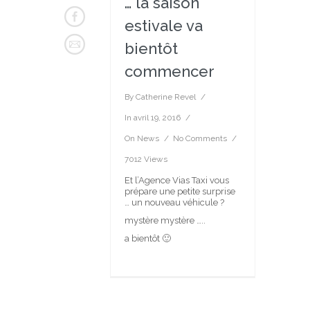
… la saison
estivale va
bientôt
commencer
By
Catherine Revel
In
avril 19, 2016
On
News
No Comments
7012 Views
Et l’Agence Vias Taxi vous
prépare une petite surprise
… un nouveau véhicule ?
mystère mystère …..
a bientôt 🙂