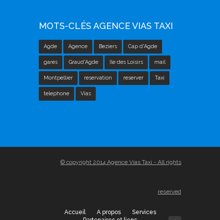
MOTS-CLÉS AGENCE VIAS TAXI
Agde
Agence
Beziers
Cap d'Agde
gares
Graud'Agde
Ile des Loisirs
mail
Montpellier
reservation
reserver
Taxi
telephone
Vias
© copyright 2014 Agence Vias Taxi - All rights
reserved
Accueil
A propos
Services