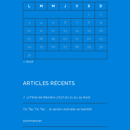
L
M
M
J
V
S
D
1
2
3
4
5
6
7
8
9
10
11
12
13
14
15
16
17
18
19
20
21
22
23
24
25
26
27
28
29
30
31
« Août
ARTICLES RÉCENTS
J -3 Féria de Béziers 2017 du 11 au 15 Août
Tic Tac Tic Tac … la saison estivale va bientôt
commencer