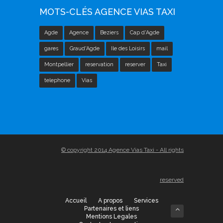
MOTS-CLÉS AGENCE VIAS TAXI
Agde
Agence
Beziers
Cap d'Agde
gares
Graud'Agde
Ile des Loisirs
mail
Montpellier
reservation
reserver
Taxi
telephone
Vias
© copyright 2014 Agence Vias Taxi - All rights
reserved
Accueil
A propos
Services
Partenaires et liens
Mentions Legales