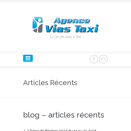
Le site des taxis à Vias
Articles Récents
blog – articles récents
J -3 Féria de Béziers 2017 du 11 au 15 Août