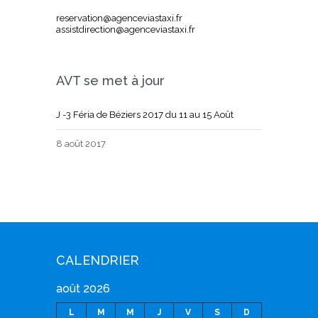
reservation@agenceviastaxi.fr
assistdirection@agenceviastaxi.fr
AVT se met à jour
J -3 Féria de Béziers 2017 du 11 au 15 Août
8 août 2017
CALENDRIER
août 2026
L
M
M
J
V
S
D