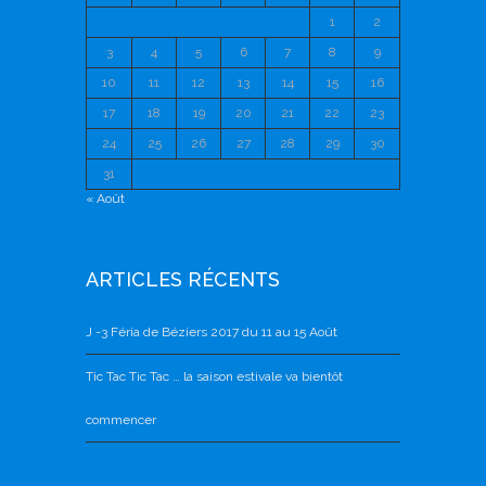
1
2
3
4
5
6
7
8
9
10
11
12
13
14
15
16
17
18
19
20
21
22
23
24
25
26
27
28
29
30
31
« Août
ARTICLES RÉCENTS
J -3 Féria de Béziers 2017 du 11 au 15 Août
Tic Tac Tic Tac … la saison estivale va bientôt
commencer