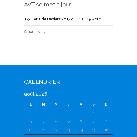
AVT se met à jour
J -3 Féria de Béziers 2017 du 11 au 15 Août
8 août 2017
CALENDRIER
août 2026
L
M
M
J
V
S
D
1
2
3
4
5
6
7
8
9
10
11
12
13
14
15
16