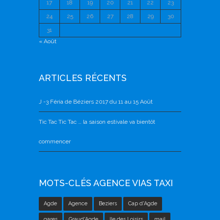
17
18
19
20
21
22
23
24
25
26
27
28
29
30
31
« Août
ARTICLES RÉCENTS
J -3 Féria de Béziers 2017 du 11 au 15 Août
Tic Tac Tic Tac … la saison estivale va bientôt
commencer
MOTS-CLÉS AGENCE VIAS TAXI
Agde
Agence
Beziers
Cap d'Agde
gares
Graud'Agde
Ile des Loisirs
mail