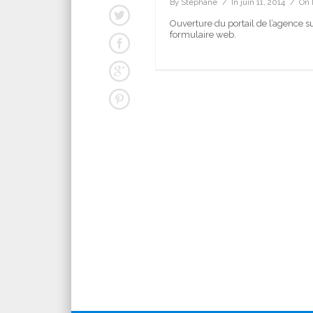
By
Stephane
In
juin 11, 2014
On
Ouverture du portail de l’agence s
formulaire web.