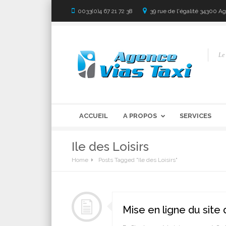
0033(0)4 67 21 72 38
39 rue de l'égalité 34300 A
Le 
ACCUEIL
A PROPOS
SERVICES
Ile des Loisirs
Home
Posts Tagged "Ile des Loisirs"
Mise en ligne du site 